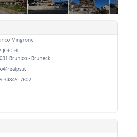
anco Mingrone
A JOECHL
031
Brunico - Bruneck
fo@realps.it
9 3484517602