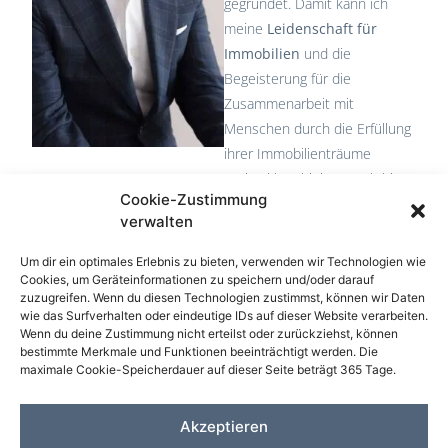
gegründet. Damit kann ich
meine
Leidenschaft für
Immobilien
und die
Begeisterung für die
Zusammenarbeit mit
Menschen durch die Erfüllung
ihrer Immobilienträume
optimal kombinieren. Ich bin
Cookie-Zustimmung
hier in Südtirol geboren und
verwalten
aufgewachsen, kenne die
Region sehr genau und bin in
Um dir ein optimales Erlebnis zu bieten, verwenden wir Technologien wie
den Bergen zuhause. Ich
Cookies, um Geräteinformationen zu speichern und/oder darauf
zuzugreifen. Wenn du diesen Technologien zustimmst, können wir Daten
spreche selbstverständlich die
wie das Surfverhalten oder eindeutige IDs auf dieser Website verarbeiten.
italienische ebenso wie die
Wenn du deine Zustimmung nicht erteilst oder zurückziehst, können
bestimmte Merkmale und Funktionen beeinträchtigt werden. Die
deutsche Sprache und liebe
maximale Cookie-Speicherdauer auf dieser Seite beträgt 365 Tage.
die besondere Mischung
zwischen alpenländischer und
Akzeptieren
mediterraner Lebensart. Liebe