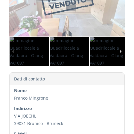
2
25
/
Dati di contatto
Nome
Franco Mingrone
Indirizzo
VIA JOECHL
39031
Brunico - Bruneck
E-Mail