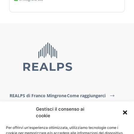
REALPS di Franco Mingrone
Come raggiungerci
Via Jöchl 6
Gestisci il consenso ai
39031 Brunico
cookie
T
+39 348 451 7602
info@realps.it
Per offrirvi un'esperienza ottimizzata, utilizziamo tecnologie come i
cookie per memorizzare e/o accedere alle informazioni del dispositivo.